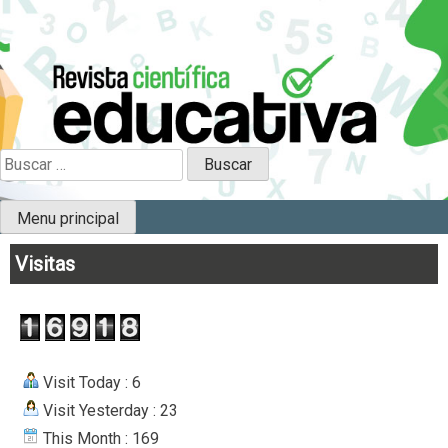
Skip
to
content
Científica Educativa
B
u
s
Menu principal
c
a
Visitas
r
:
Visit Today : 6
Visit Yesterday : 23
This Month : 169