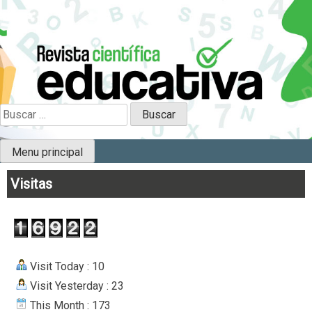
Skip
to
content
Científica Educativa
B
u
s
Menu principal
c
a
Visitas
r
:
Visit Today : 10
Visit Yesterday : 23
This Month : 173