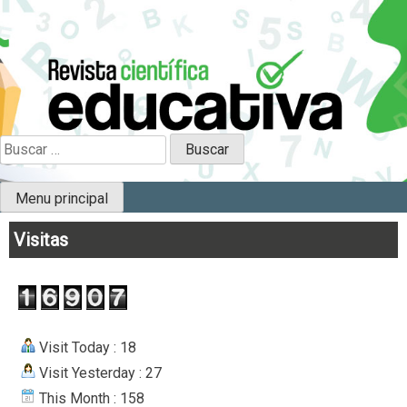
Skip
to
content
Científica Educativa
B
u
s
Menu principal
c
a
Visitas
r
:
Visit Today : 18
Visit Yesterday : 27
This Month : 158