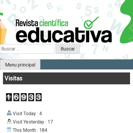
Skip
to
content
Científica Educativa
B
u
s
Menu principal
c
a
Visitas
r
:
Visit Today : 4
Visit Yesterday : 17
This Month : 184