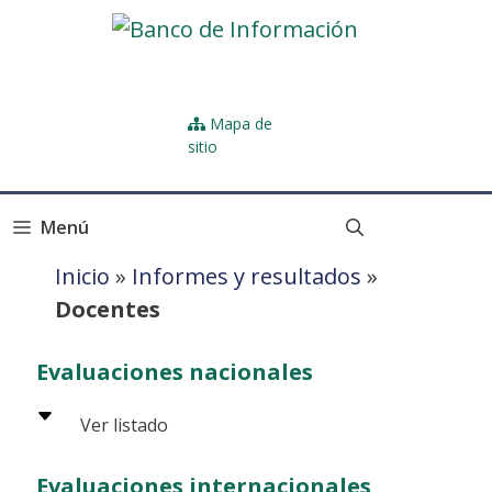
Skip
to
content
Mapa de
sitio
Menú
Inicio
»
Informes y resultados
»
Docentes
Evaluaciones nacionales
Evaluaciones internacionales